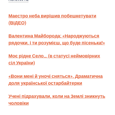
Маестро неба вирішив побешкетувати
(ВІДЕО)
Валентина Майборода: «Народжуються
рядочки, і ти розумієш, що буде пісенька!»
Моє рідне Село… (в статусі неймовірних
сіл України)
«Вони мені й уночі сняться». Драматична
доля української остарбайтерки
Учені підрахували, коли на Землі зникнуть
чоловіки