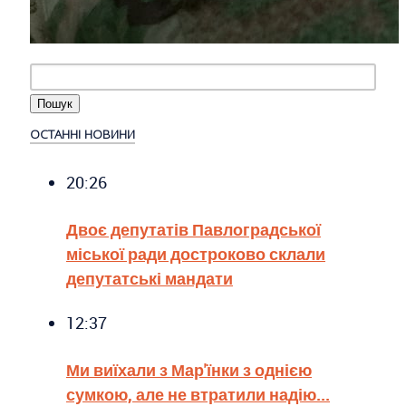
ОСТАННІ НОВИНИ
20:26
Двоє депутатів Павлоградської
міської ради достроково склали
депутатські мандати
12:37
Ми виїхали з Мар'їнки з однією
сумкою, але не втратили надію...