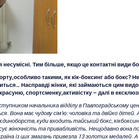
 несумісні. Тим більше, якщо це контактні види б
ту,особливо такими, як кік-боксинг або бокс? Не
иться… Насправді жінки, які займаються цим видо
– красуню, спортсменку,активістку – далі в ексклю
тупником начальника відділу в Павлоградському цен
. Вона має чудову сім’ю: чоловіка та двійко дітей. А 
диноборств, куди входить тайський бокс, кікбоксин
е псує жіночність та привабливість. Нещодавно вона по
країна із цих змагань привезла 13 золотих медалей.