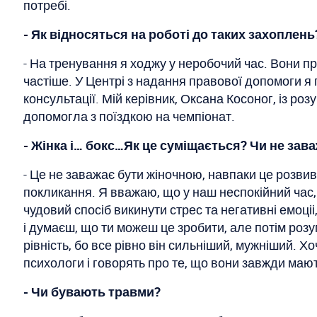
потребі.
- Як відносяться на роботі до таких захоплен
- На тренування я ходжу у неробочий час. Вони п
частіше. У Центрі з надання правової допомоги я
консультації. Мій керівник, Оксана Косоног, із ро
допомогла з поїздкою на чемпіонат.
- Жінка і… бокс…Як це суміщається? Чи не зав
- Це не заважає бути жіночною, навпаки це розвива
покликання. Я вважаю, що у наш неспокійний час, 
чудовий спосіб викинути стрес та негативні емоціі
і думаєш, що ти можеш це зробити, але потім розу
рівність, бо все рівно він сильніший, мужніший.
психологи і говорять про те, що вони завжди маю
- Чи бувають травми?