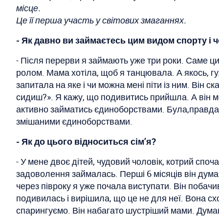
місце.
Це її перша участь у світових змаганнях.
- Як давно ви займаєтесь цим видом спорту і
- Після перерви я займають уже три роки. Саме ци
ролом. Мама хотіла, щоб я танцювала. А якось, гул
запитала на яке і чи можна мені піти із ним. Він с
сидиш?». Я кажу, що подивитись прийшла. А він мо
активно займатись єдиноборствами. Була,правда, п
змішаними єдиноборствами.
- Як до цього відноситься сім’я?
- У мене двоє дітей, чудовий чоловік, котрий споча
задоволення займалась. Перші 6 місяців він думав
через півроку я уже почала виступати. Він побачив
подивилась і вирішила, що це не для неї. Вона сх
спарингуємо. Він набагато шустріший мами. Думаю,