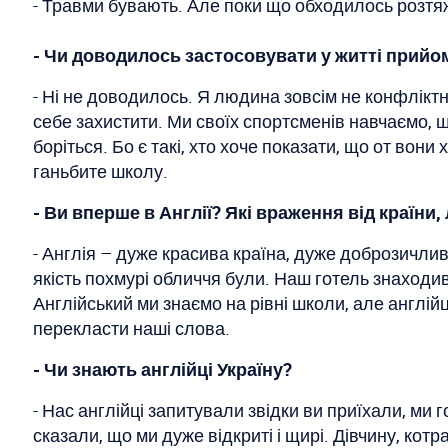
- Травми бувають. Але поки що обходилось розтя
- Чи доводилось застосовувати у житті прийо
- Ні не доводилось. Я людина зовсім не конфліктн
себе захистити. Ми своїх спортсменів навчаємо, що
боріться. Бо є такі, хто хоче показати, що от вон
ганьбите школу.
- Ви вперше в Англії? Які враження від країни
- Англія – дуже красива країна, дуже доброзичлив
якість похмурі обличчя були. Наш готель знаходи
Англійський ми знаємо на рівні школи, але англійц
перекласти наші слова.
- Чи знають англійці Україну?
- Нас англійці запитували звідки ви приїхали, ми
сказали, що ми дуже відкриті і щирі. Дівчину, ко