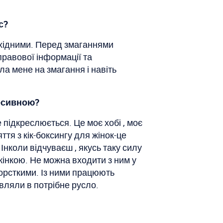
с?
вихідними. Перед змаганнями
правової інформації та
ла мене на змагання і навіть
ресивною?
 підкреслюється. Це моє хобі , моє
тя з кік-боксингу для жінок-це
Інколи відчуваєш , якусь таку силу
жінкою. Не можна входити з ним у
жорсткими. Із ними працюють
вляли в потрібне русло.