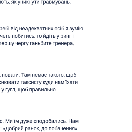
ють, як уникнути травмувань.
ребі від неадекватних осіб я зумію
те побитись, то йдіть у ринг і
 першу чергу ганьбите тренера,
к поваги. Там немає такого, щоб
нювати таксисту куди нам їхати.
и у гугл, щоб правильно
ою. Ми їм дуже сподобались. Нам
ю: «Добрий ранок, до побачення».