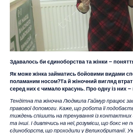
Здавалось би єдиноборства та жінки – поняття
Як може жінка займатись бойовими видами спор
поламаним носом?Та й жіночний вигляд втрат
серед них є чимало красунь. Про одну із них 
Тендітна та жіночна Людмила Гаймур працює зас
правової допомоги. Каже, що робота її подобається
тиждень спішить на тренування із контактних є
та інші. І дивлячись на неї, розумієш, що бокс н
єдиноборств, що проходили у Великобританії. У