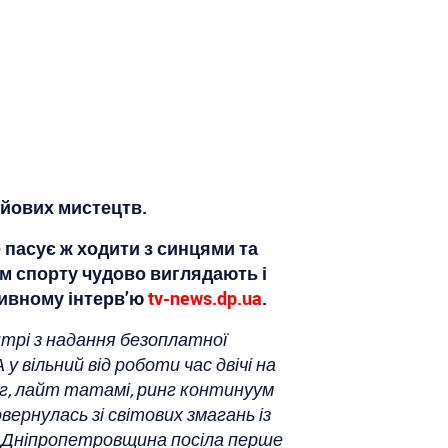
ойових мистецтв.
 пасує ж ходити з синцями та
м спорту чудово виглядають і
зивному інтерв’ю
tv-news.dp.ua
.
трі з надання безоплатної
у вільний від роботи час двічі на
г, лайт татамі, ринг континуум
вернулась зі світових змагань із
 А Дніпропетровщина посіла перше