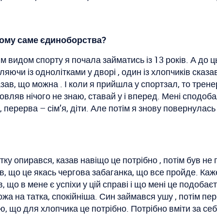
 чому саме єдиноборства?
м видом спорту я почала займатись із 13 років. А до ц
яючи із однолітками у дворі , один із хлопчиків сказав
казав, що можна . І коли я прийшла у спортзал, то трене
вляв нічого не знаю, ставай у і вперед. Мені сподобал
ерерва – сім’я, діти. Але потім я знову повернулась 
тку опирався, казав навіщо це потрібно , потім був не 
, що це якась чергова забаганка, що все пройде. Каж
, що в мене є успіхи у цій справі і що мені це подоба
ожа на татка, спокійніша. Син займався ушу , потім п
 що для хлопчика це потрібно. Потрібно вміти за себ