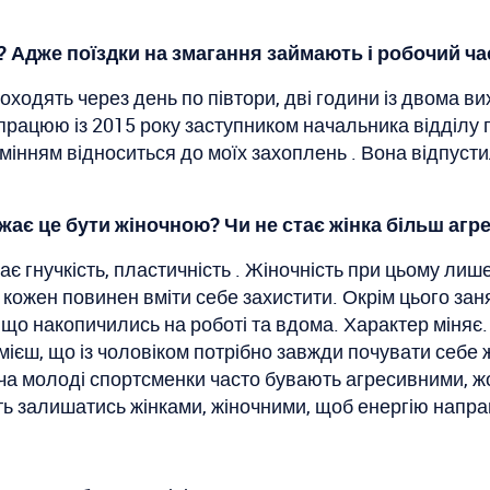
ь? Адже поїздки на змагання займають і робочий ча
роходять через день по півтори, дві години із двома 
 працюю із 2015 року заступником начальника відділу 
зумінням відноситься до моїх захоплень . Вона відпусти
ажає це бути жіночною? Чи не стає жінка більш аг
є гнучкість, пластичність . Жіночність при цьому лише
кожен повинен вміти себе захистити. Окрім цього занят
,що накопичились на роботі та вдома. Характер міняє. 
мієш, що із чоловіком потрібно завжди почувати себе 
 Хоча молоді спортсменки часто бувають агресивними, 
ть залишатись жінками, жіночними, щоб енергію напра