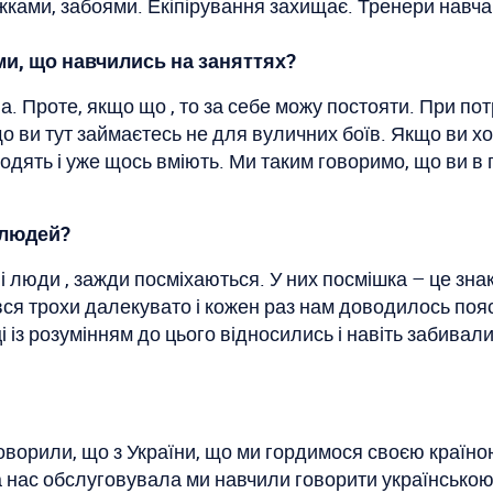
жками, забоями. Екіпірування захищає. Тренери навча
ми, що навчились на заняттях?
а. Проте, якщо що , то за себе можу постояти. При пот
 ви тут займаєтесь не для вуличних боїв. Якщо ви хоче
и ходять і уже щось вміють. Ми таким говоримо, що ви в
, людей?
і люди , зажди посміхаються. У них посмішка – це зна
вся трохи далекувато і кожен раз нам доводилось пояс
і із розумінням до цього відносились і навіть забивал
 говорили, що з України, що ми гордимося своєю країн
тра нас обслуговувала ми навчили говорити українсько