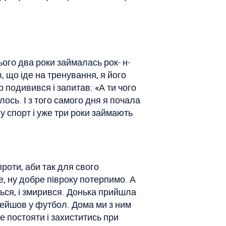
ього два роки займалась рок- н-
, що іде на тренування, я його
р подивився і запитав: «А ти чого
ось. І з того самого дня я почала
у спорт і уже три роки займають
проти, аби так для свого
е, ну добре півроку потерпимо. А
ється, і змирився. Донька прийшла
ерейшов у футбол. Дома ми з ним
е постояти і захиститись при