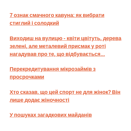
7 ознак смачного кавуна: як вибрати
стиглий і солодкий
Виходиш на вулицю - квіти цвітуть, дерева
зелені, але металевий присмак у роті
нагадував про те, що відбувається...
Перекредитування мікрозаймів з
просрочками
Хто сказав, що цей спорт не для жінок? Він
лише додає жіночності
У пошуках загадкових майданів