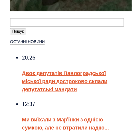
ОСТАННІ НОВИНИ
20:26
Двоє депутатів Павлоградської
міської ради достроково склали
депутатські мандати
12:37
Ми виїхали з Мар'їнки з однією
сумкою, але не втратили надію...