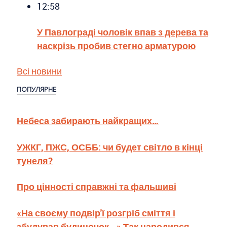
12:58
У Павлограді чоловік впав з дерева та
наскрізь пробив стегно арматурою
Всі новини
ПОПУЛЯРНЕ
Небеса забирають найкращих…
УЖКГ, ПЖС, ОСББ: чи будет світло в кінці
тунеля?
Про цінності справжні та фальшиві
«На своєму подвір'ї розгріб сміття і
збудував будиночок...» Так народився