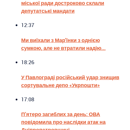
міської ради достроково склали
депутатські мандати
12:37
Ми виїхали з Мар'їнки з однією
сумкою, але не втратили надію...
18:26
У Павлограді російський удар знищив
сортувальне депо «Укрпошти»
17:08
П’ятеро загиблих за день: ОВА
повідомила про наслідки атак на
Дніпропетровщині