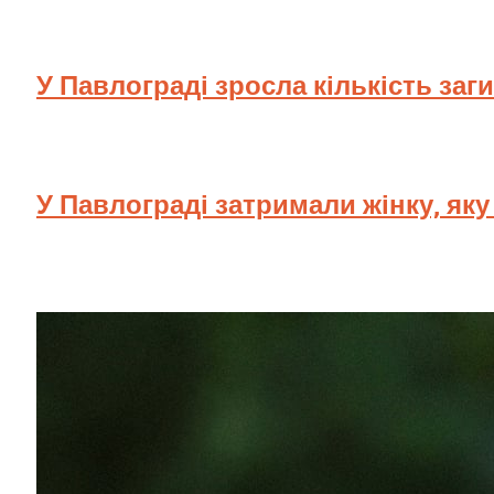
У Павлограді зросла кількість заг
У Павлограді затримали жінку, як