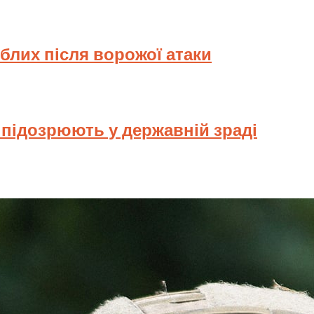
иблих після ворожої атаки
у підозрюють у державній зраді