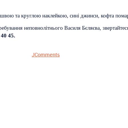
дошвою та круглою наклейкою, сині джинси, кофта пома
ебування неповнолітнього Василя Бєляєва, звертайтеся
 40 45.
JComments