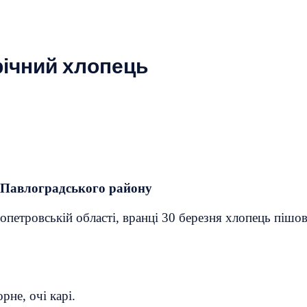
річний хлопець
з Павлоградського району
етровській області, вранці 30 березня хлопець пішов 
рне, очі карі.