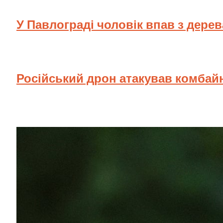
У Павлограді чоловік впав з дере
Російський дрон атакував комбай