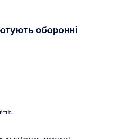
готують оборонні
істів.
ь залізобетонні конструкції.