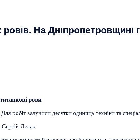
 ровів. На Дніпропетровщині 
титанкові рови
ля робіт залучили десятки одиниць техніки та спеціал
 Сергій Лисак.
гневих точок та бліндажів для будівництва застосовуют