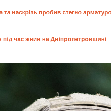
ва та наскрізь пробив стегно арматур
н під час жнив на Дніпропетровщині