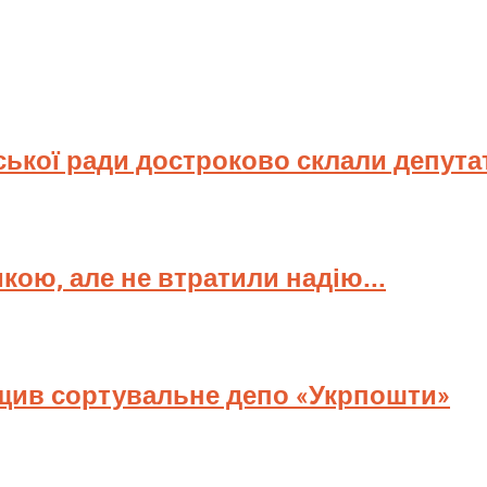
ської ради достроково склали депута
мкою, але не втратили надію...
ищив сортувальне депо «Укрпошти»