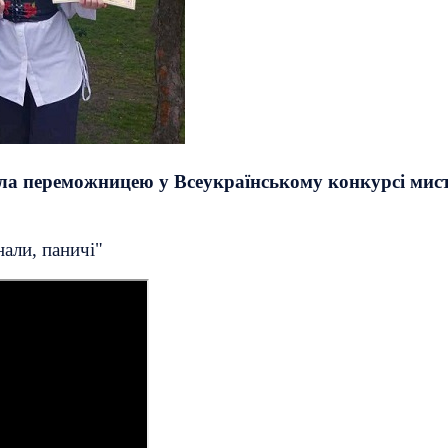
ла переможницею у Всеукраїнському конкурсі мис
али, паничі"