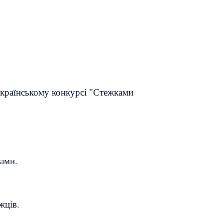
еукраїнському конкурсі "Стежками
мами.
жців.