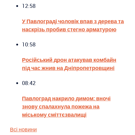
12:58
У Павлограді чоловік впав з дерева та
наскрізь пробив стегно арматурою
10:58
Російський дрон атакував комбайн
під час жнив на Дніпропетровщині
08:42
Павлоград накрило димом: вночі
знову спалахнула пожежа на
міському сміттєзвалищі
Всі новини