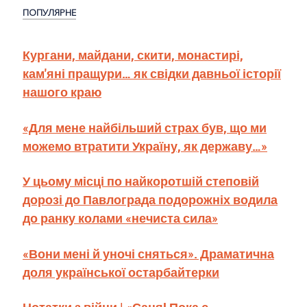
ПОПУЛЯРНЕ
Кургани, майдани, скити, монастирі,
кам'яні пращури… як свідки давньої історії
нашого краю
«Для мене найбільший страх був, що ми
можемо втратити Україну, як державу…»
У цьому місці по найкоротшій степовій
дорозі до Павлограда подорожніх водила
до ранку колами «нечиста сила»
«Вони мені й уночі сняться». Драматична
доля української остарбайтерки
Нотатки з війни | «Саня! Пока є