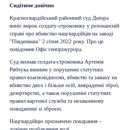
Сидітиме довічно
Красногвардійський районний суд Дніпра
виніс вирок солдату-строковику у резонансній
справі про вбивство нацгвардійців на заводі
"Південмаш" 2 січня 2022 року. Про це
повідомив Офіс генпрокурора.
Суд визнав солдата-строковика Артемія
Рябчука винним у порушенні статутних
правил взаємовідносин, вбивстві та замаху на
вбивство двох і більше осіб, викраденні зброї,
дезертирстві, а також порушенні статутних
правил вартової служби та незаконному
поводженні зі зброєю.
Нацгвардійцю призначено покарання –
довічне позбавлення волі.