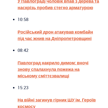
У Павлограді чоловік впав з дерева та
наскрізь пробив стегно арматурою
10:58
Російський дрон атакував комбайн
під час жнив на Дніпропетровщині
08:42
Павлоград накрило димом: вночі
знову спалахнула пожежа на
міському сміттєзвалищі
15:23
На війні загинув гірник ШУ ім. Героїв
космосу