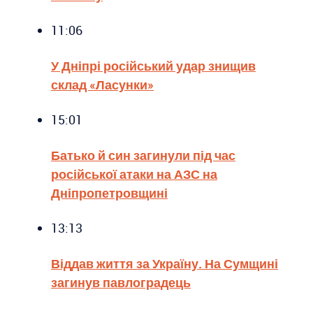
11:06
У Дніпрі російський удар знищив
склад «Ласунки»
15:01
Батько й син загинули під час
російської атаки на АЗС на
Дніпропетровщині
13:13
Віддав життя за Україну. На Сумщині
загинув павлоградець