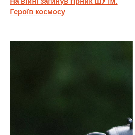
На війні загинув гірник ШУ ім.
Героїв космосу