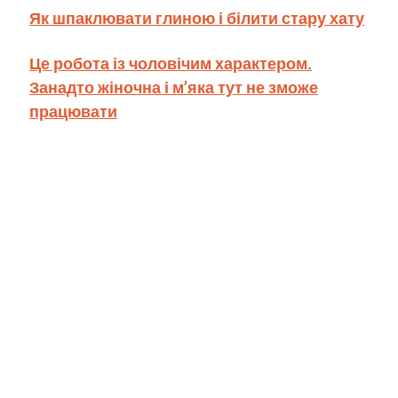
Як шпаклювати глиною і білити стару хату
Це робота із чоловічим характером.
Занадто жіночна і м’яка тут не зможе
працювати