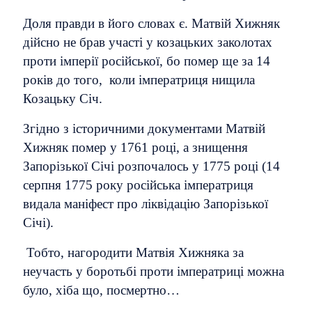
Доля правди в його словах є. Матвій Хижняк
дійсно не брав участі у козацьких заколотах
проти імперії російської, бо помер ще за 14
років до того, коли імператриця нищила
Козацьку Січ.
Згідно з історичними документами Матвій
Хижняк помер у 1761 році, а знищення
Запорізької Січі розпочалось у 1775 році (14
серпня 1775 року російська імператриця
видала маніфест про ліквідацію Запорізької
Січі).
Тобто, нагородити Матвія Хижняка за
неучасть у боротьбі проти імператриці можна
було, хіба що, посмертно…