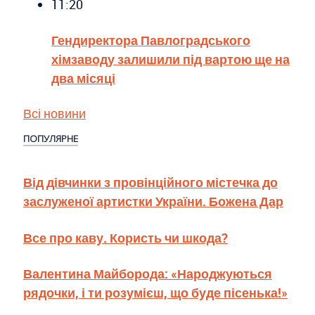
11:20
Гендиректора Павлоградського
хімзаводу залишили під вартою ще на
два місяці
Всі новини
ПОПУЛЯРНЕ
Від дівчинки з провінційного містечка до
заслуженої артистки України. Божена Дар
Все про каву. Користь чи шкода?
Валентина Майборода: «Народжуються
рядочки, і ти розумієш, що буде пісенька!»