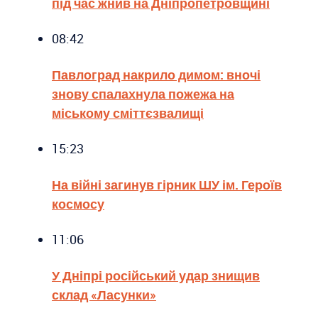
під час жнив на Дніпропетровщині
08:42
Павлоград накрило димом: вночі
знову спалахнула пожежа на
міському сміттєзвалищі
15:23
На війні загинув гірник ШУ ім. Героїв
космосу
11:06
У Дніпрі російський удар знищив
склад «Ласунки»