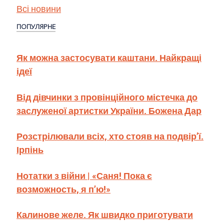
Всі новини
ПОПУЛЯРНЕ
Як можна застосувати каштани. Найкращі
ідеї
Від дівчинки з провінційного містечка до
заслуженої артистки України. Божена Дар
Розстрілювали всіх, хто стояв на подвір’ї.
Ірпінь
Нотатки з війни | «Саня! Пока є
возможность, я п’ю!»
Калинове желе. Як швидко приготувати