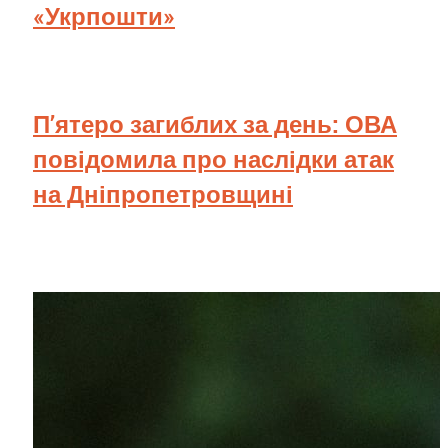
«Укрпошти»
П’ятеро загиблих за день: ОВА
повідомила про наслідки атак
на Дніпропетровщині