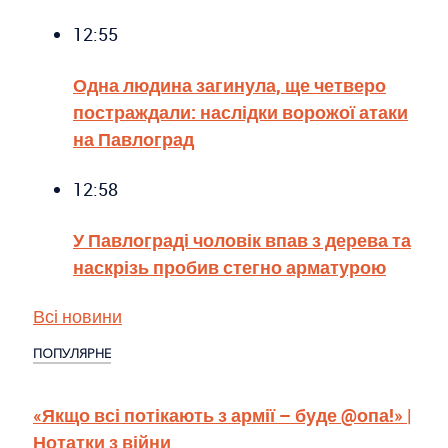
12:55
Одна людина загинула, ще четверо
постраждали: наслідки ворожої атаки
на Павлоград
12:58
У Павлограді чоловік впав з дерева та
наскрізь пробив стегно арматурою
Всі новини
ПОПУЛЯРНЕ
«Якщо всі потікають з армії – буде @опа!» |
Нотатки з війни