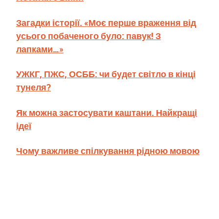
Загадки історії. «Моє перше враження від
усього побаченого було: павук! З
лапками…»
УЖКГ, ПЖС, ОСББ: чи будет світло в кінці
тунеля?
Як можна застосувати каштани. Найкращі
ідеї
Чому важливе спілкування рідною мовою