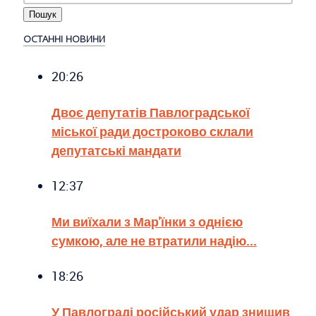
ОСТАННІ НОВИНИ
20:26
Двоє депутатів Павлоградської
міської ради достроково склали
депутатські мандати
12:37
Ми виїхали з Мар'їнки з однією
сумкою, але не втратили надію...
18:26
У Павлограді російський удар знищив