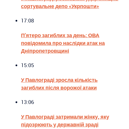
сортувальне депо «Укрпошти»
17:08
П’ятеро загиблих за день: ОВА
повідомила про наслідки атак на
Дніпропетровщині
15:05
У Павлограді зросла кількість
загиблих після ворожої атаки
13:06
У Павлограді затримали жінку, яку
підозрюють у державній зраді