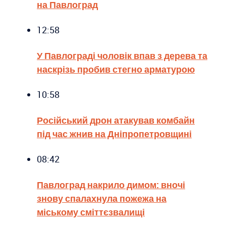
на Павлоград
12:58
У Павлограді чоловік впав з дерева та
наскрізь пробив стегно арматурою
10:58
Російський дрон атакував комбайн
під час жнив на Дніпропетровщині
08:42
Павлоград накрило димом: вночі
знову спалахнула пожежа на
міському сміттєзвалищі