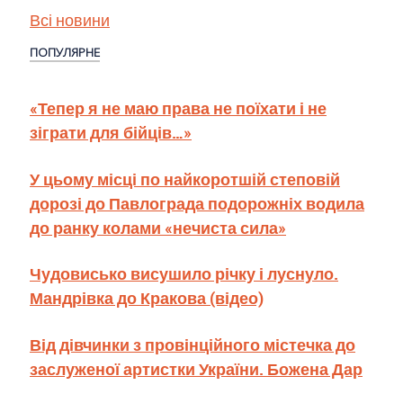
Всі новини
ПОПУЛЯРНЕ
«Тепер я не маю права не поїхати і не
зіграти для бійців…»
У цьому місці по найкоротшій степовій
дорозі до Павлограда подорожніх водила
до ранку колами «нечиста сила»
Чудовисько висушило річку і луснуло.
Мандрівка до Кракова (відео)
Від дівчинки з провінційного містечка до
заслуженої артистки України. Божена Дар