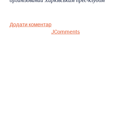
організований Харківським прес-клубом
Додати коментар
JComments