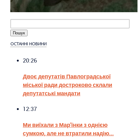
ОСТАННІ НОВИНИ
20:26
Двоє депутатів Павлоградської
міської ради достроково склали
депутатські мандати
12:37
Ми виїхали з Мар'їнки з однією
сумкою, але не втратили надію...