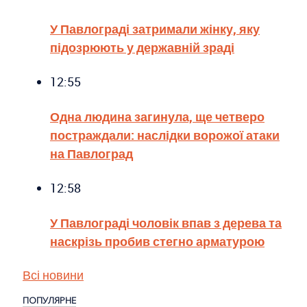
У Павлограді затримали жінку, яку
підозрюють у державній зраді
12:55
Одна людина загинула, ще четверо
постраждали: наслідки ворожої атаки
на Павлоград
12:58
У Павлограді чоловік впав з дерева та
наскрізь пробив стегно арматурою
Всі новини
ПОПУЛЯРНЕ