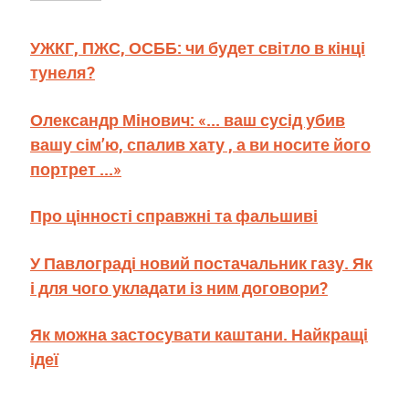
УЖКГ, ПЖС, ОСББ: чи будет світло в кінці
тунеля?
Олександр Мінович: «... ваш сусід убив
вашу сім’ю, спалив хату , а ви носите його
портрет ...»
Про цінності справжні та фальшиві
У Павлограді новий постачальник газу. Як
і для чого укладати із ним договори?
Як можна застосувати каштани. Найкращі
ідеї