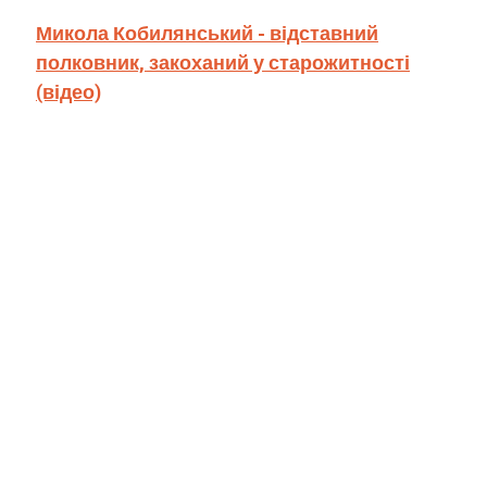
Микола Кобилянський - відставний
полковник, закоханий у старожитності
(відео)