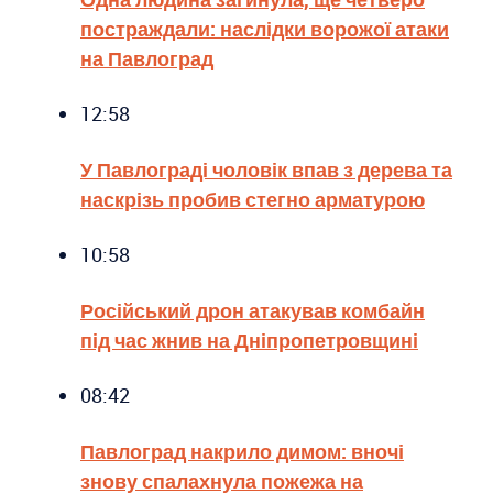
постраждали: наслідки ворожої атаки
на Павлоград
12:58
У Павлограді чоловік впав з дерева та
наскрізь пробив стегно арматурою
10:58
Російський дрон атакував комбайн
під час жнив на Дніпропетровщині
08:42
Павлоград накрило димом: вночі
знову спалахнула пожежа на