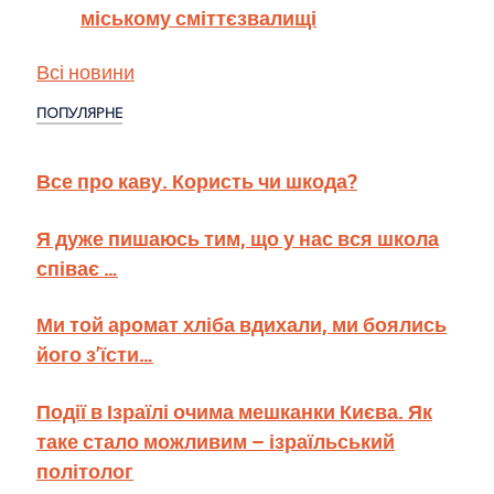
міському сміттєзвалищі
Всі новини
ПОПУЛЯРНЕ
Все про каву. Користь чи шкода?
Я дуже пишаюсь тим, що у нас вся школа
співає …
Ми той аромат хліба вдихали, ми боялись
його з’їсти…
Події в Ізраїлі очима мешканки Києва. Як
таке стало можливим – ізраїльський
політолог