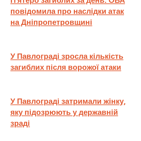
П’ятеро загиблих за день: ОВА
повідомила про наслідки атак
на Дніпропетровщині
У Павлограді зросла кількість
загиблих після ворожої атаки
У Павлограді затримали жінку,
яку підозрюють у державній
зраді