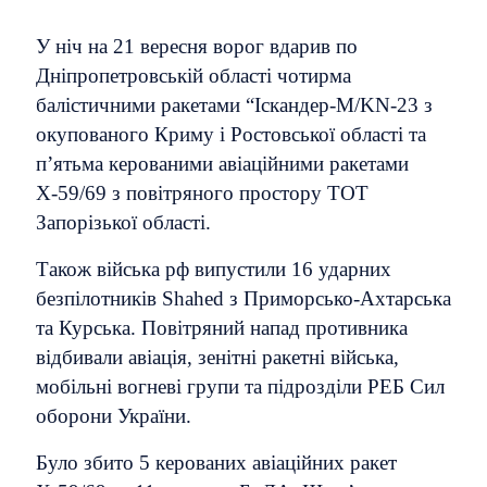
У ніч на 21 вересня ворог вдарив по
Дніпропетровській області чотирма
балістичними ракетами “Іскандер-М/KN-23 з
окупованого Криму і Ростовської області та
п’ятьма керованими авіаційними ракетами
Х-59/69 з повітряного простору ТОТ
Запорізької області.
Також війська рф випустили 16 ударних
безпілотників Shahed з Приморсько-Ахтарська
та Курська. Повітряний напад противника
відбивали авіація, зенітні ракетні війська,
мобільні вогневі групи та підрозділи РЕБ Сил
оборони України.
Було збито 5 керованих авіаційних ракет