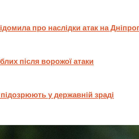
відомила про наслідки атак на Дніпр
иблих після ворожої атаки
у підозрюють у державній зраді