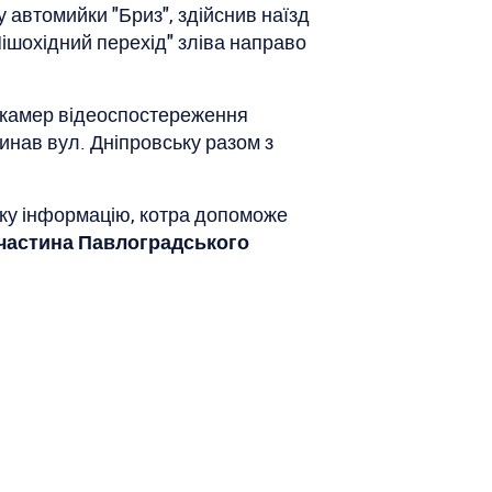
 автомийки "Бриз", здійснив наїзд
Пішохідний перехід" зліва направо
я камер відеоспостереження
инав вул. Дніпровську разом з
-яку інформацію, котра допоможе
ва частина Павлоградського