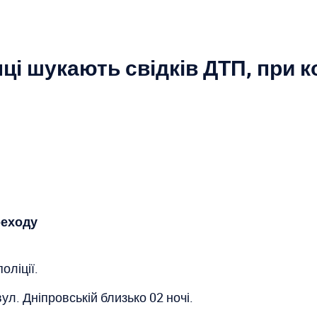
і шукають свідків ДТП, при к
реходу
оліції.
л. Дніпровській близько 02 ночі.