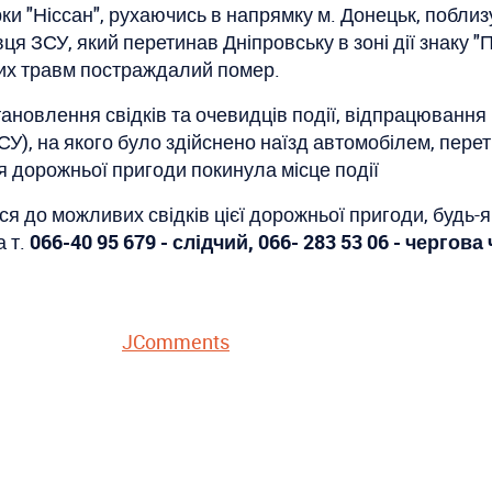
и "Ніссан", рухаючись в напрямку м. Донецьк, поблизу
ця ЗСУ, який перетинав Дніпровську в зоні дії знаку "
них травм постраждалий помер.
тановлення свідків та очевидців події, відпрацюванн
У), на якого було здійснено наїзд автомобілем, перет
я дорожньої пригоди покинула місце події
ься до можливих свідків цієї дорожньої пригоди, будь
а т.
066-40 95 679 - слідчий, 066- 283 53 06 - черго
JComments