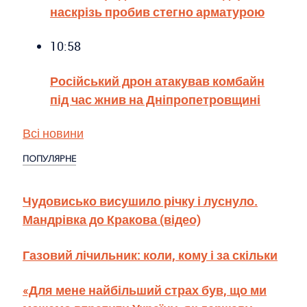
наскрізь пробив стегно арматурою
10:58
Російський дрон атакував комбайн
під час жнив на Дніпропетровщині
Всі новини
ПОПУЛЯРНЕ
Чудовисько висушило річку і луснуло.
Мандрівка до Кракова (відео)
Газовий лічильник: коли, кому і за скільки
«Для мене найбільший страх був, що ми