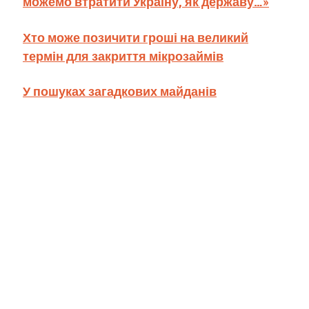
можемо втратити Україну, як державу…»
Хто може позичити гроші на великий
термін для закриття мікрозаймів
У пошуках загадкових майданів