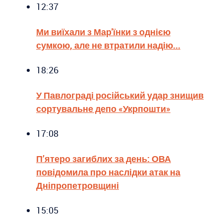
12:37
Ми виїхали з Мар'їнки з однією
сумкою, але не втратили надію...
18:26
У Павлограді російський удар знищив
сортувальне депо «Укрпошти»
17:08
П’ятеро загиблих за день: ОВА
повідомила про наслідки атак на
Дніпропетровщині
15:05