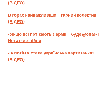
(ВІДЕО)
В горах найважливіше – гарний колектив
(ВІДЕО)
«Якщо всі потікають з армії – буде @опа!» |
Нотатки з війни
«А потім я стала українська партизанка»
(ВІДЕО)