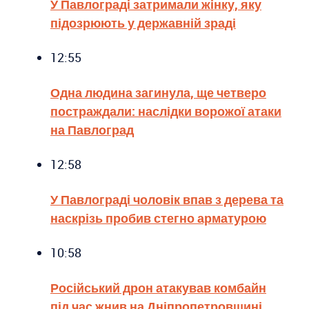
У Павлограді затримали жінку, яку
підозрюють у державній зраді
12:55
Одна людина загинула, ще четверо
постраждали: наслідки ворожої атаки
на Павлоград
12:58
У Павлограді чоловік впав з дерева та
наскрізь пробив стегно арматурою
10:58
Російський дрон атакував комбайн
під час жнив на Дніпропетровщині