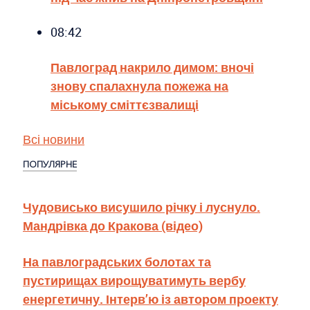
08:42
Павлоград накрило димом: вночі
знову спалахнула пожежа на
міському сміттєзвалищі
Всі новини
ПОПУЛЯРНЕ
Чудовисько висушило річку і луснуло.
Мандрівка до Кракова (відео)
На павлоградських болотах та
пустирищах вирощуватимуть вербу
енергетичну. Інтерв’ю із автором проекту