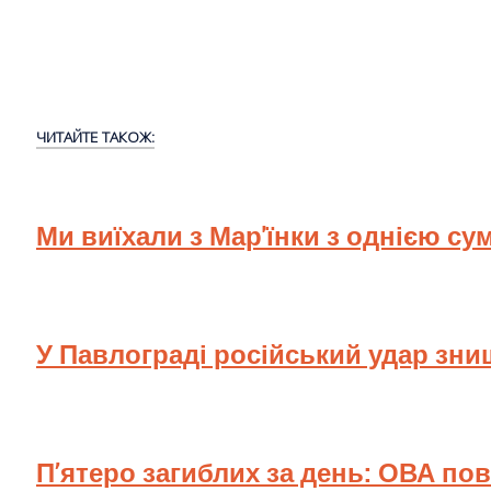
ЧИТАЙТЕ ТАКОЖ:
Ми виїхали з Мар'їнки з однією су
У Павлограді російський удар зн
П’ятеро загиблих за день: ОВА по