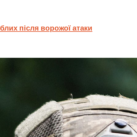
иблих після ворожої атаки