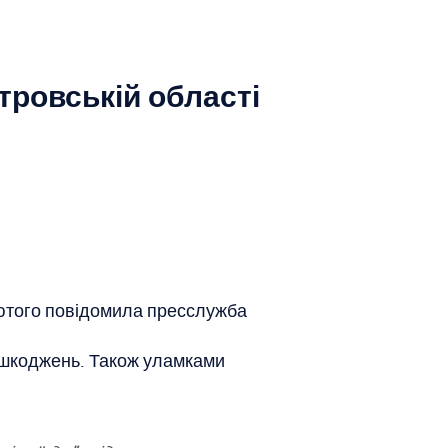
тровській області
 лютого повідомила пресслужба
пошкоджень. Також уламками