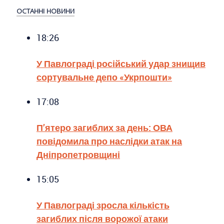
ОСТАННІ НОВИНИ
18:26
У Павлограді російський удар знищив
сортувальне депо «Укрпошти»
17:08
П’ятеро загиблих за день: ОВА
повідомила про наслідки атак на
Дніпропетровщині
15:05
У Павлограді зросла кількість
загиблих після ворожої атаки