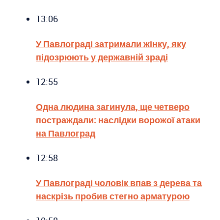
13:06
У Павлограді затримали жінку, яку
підозрюють у державній зраді
12:55
Одна людина загинула, ще четверо
постраждали: наслідки ворожої атаки
на Павлоград
12:58
У Павлограді чоловік впав з дерева та
наскрізь пробив стегно арматурою