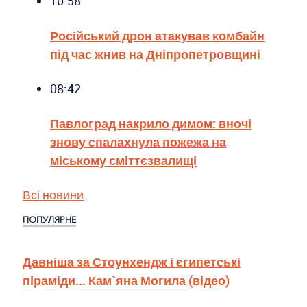
10:58
Російський дрон атакував комбайн
під час жнив на Дніпропетровщині
08:42
Павлоград накрило димом: вночі
знову спалахнула пожежа на
міському сміттєзвалищі
Всі новини
ПОПУЛЯРНЕ
Давніша за Стоунхендж і єгипетські
піраміди... Кам`яна Могила (відео)