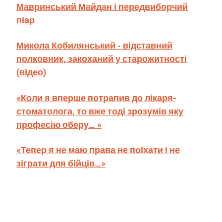
Мавринський Майдан і передвиборчий
піар
Микола Кобилянський - відставний
полковник, закоханий у старожитності
(відео)
«Коли я вперше потрапив до лікаря-
стоматолога, то вже тоді зрозумів яку
професію оберу… »
«Тепер я не маю права не поїхати і не
зіграти для бійців…»