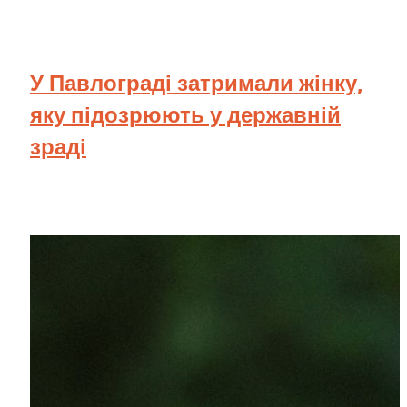
У Павлограді затримали жінку,
яку підозрюють у державній
зраді