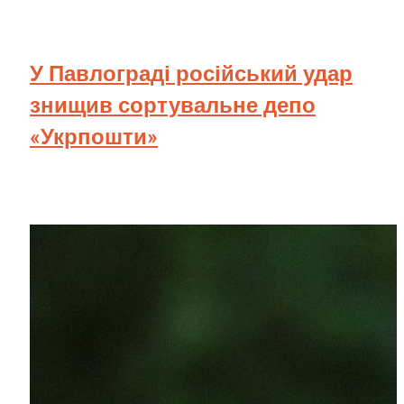
У Павлограді російський удар
знищив сортувальне депо
«Укрпошти»