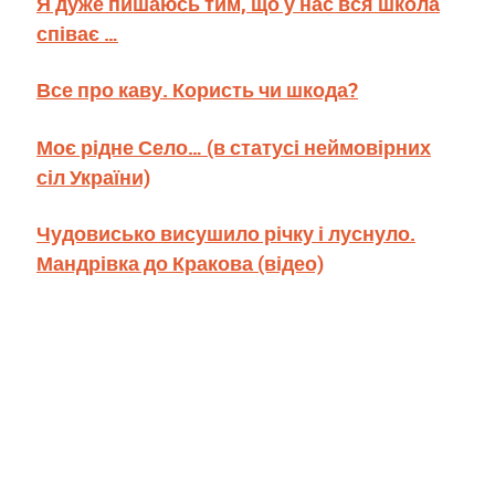
Я дуже пишаюсь тим, що у нас вся школа
співає …
Все про каву. Користь чи шкода?
Моє рідне Село… (в статусі неймовірних
сіл України)
Чудовисько висушило річку і луснуло.
Мандрівка до Кракова (відео)