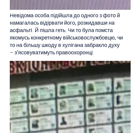
Невідома особа підійшла до одного з фото й
намагалась відірвати його, розкидавши на
асфальті. Й пішла геть. Чи то була помста
якомусь конкретному військовослужбовцю, чи
то на більшу шкоду в хулігана забракло духу
– з’ясовуватимуть правоохоронці.