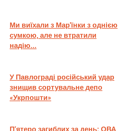
Ми виїхали з Мар'їнки з однією
сумкою, але не втратили
надію...
У Павлограді російський удар
знищив сортувальне депо
«Укрпошти»
П’ятеро загиблих за день: ОВА