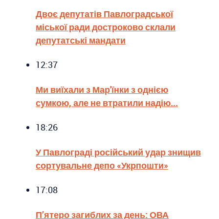
Двоє депутатів Павлоградської
міської ради достроково склали
депутатські мандати
12:37
Ми виїхали з Мар'їнки з однією
сумкою, але не втратили надію...
18:26
У Павлограді російський удар знищив
сортувальне депо «Укрпошти»
17:08
П’ятеро загиблих за день: ОВА