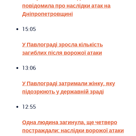
повідомила про наслідки атак на
Дніпропетровщині
15:05
У Павлограді зросла кількість
загиблих після ворожої атаки
13:06
У Павлограді затримали жінку, яку
підозрюють у державній зраді
12:55
Одна людина загинула, ще четверо
постраждали: наслідки ворожої атаки