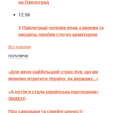
на Павлоград
12:58
У Павлограді чоловік впав з дерева та
наскрізь пробив стегно арматурою
Всі новини
ПОПУЛЯРНЕ
«Для мене найбільший страх був, що ми
можемо втратити Україну, як державу…»
«А потім я стала українська партизанка»
(ВІДЕО)
Про самовари та сімейні цінності