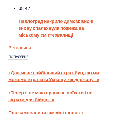
08:42
Павлоград накрило димом: вночі
знову спалахнула пожежа на
міському сміттєзвалищі
Всі новини
ПОПУЛЯРНЕ
«Для мене найбільший страх був, що ми
можемо втратити Україну, як державу…»
«Тепер я не маю права не поїхати і не
зіграти для бійців…»
Про самовари та сімейні цінності