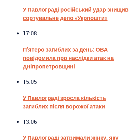
У Павлограді російський удар знищив
сортувальне депо «Укрпошти»
17:08
П’ятеро загиблих за день: ОВА
повідомила про наслідки атак на
Дніпропетровщині
15:05
У Павлограді зросла кількість
загиблих після ворожої атаки
13:06
У Павлограді затримали жінку, яку