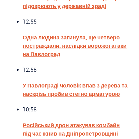
підозрюють у державній зраді
12:55
Одна людина загинула, ще четверо
постраждали: наслідки ворожої атаки
на Павлоград
12:58
У Павлограді чоловік впав з дерева та
наскрізь пробив стегно арматурою
10:58
Російський дрон атакував комбайн
під час жнив на Дніпропетровщині