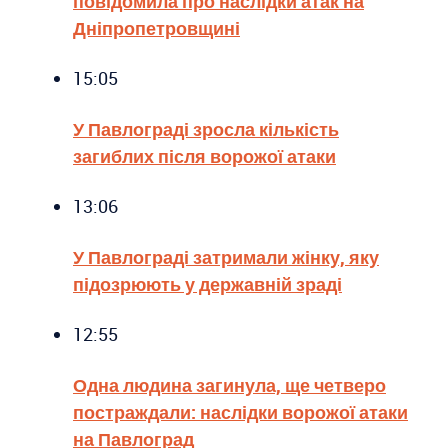
повідомила про наслідки атак на
Дніпропетровщині
15:05
У Павлограді зросла кількість
загиблих після ворожої атаки
13:06
У Павлограді затримали жінку, яку
підозрюють у державній зраді
12:55
Одна людина загинула, ще четверо
постраждали: наслідки ворожої атаки
на Павлоград