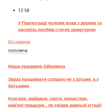
12:58
У Павлограді чоловік впав з дерева та
наскрізь пробив стегно арматурою
Всі новини
ПОПУЛЯРНЕ
Наша прадавня Ойкумена
Зараз працювати складно не з дітьми, а з
батьками
Кургани, майдани, скити, монастирі,
кам'яні пращури… як свідки давньої історії