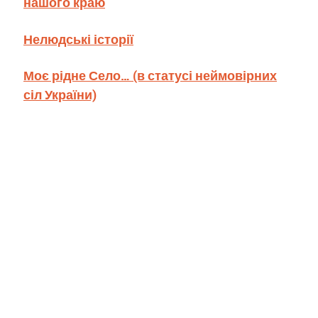
нашого краю
Нелюдські історії
Моє рідне Село… (в статусі неймовірних
сіл України)