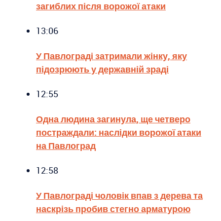
загиблих після ворожої атаки
13:06
У Павлограді затримали жінку, яку
підозрюють у державній зраді
12:55
Одна людина загинула, ще четверо
постраждали: наслідки ворожої атаки
на Павлоград
12:58
У Павлограді чоловік впав з дерева та
наскрізь пробив стегно арматурою