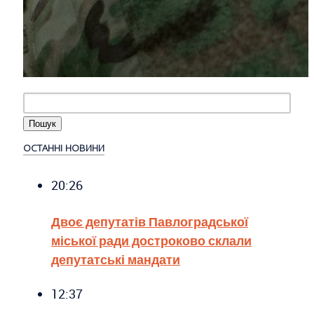
ОСТАННІ НОВИНИ
20:26
Двоє депутатів Павлоградської
міської ради достроково склали
депутатські мандати
12:37