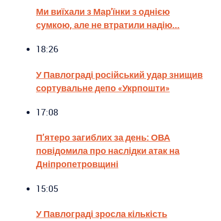
Ми виїхали з Мар'їнки з однією
сумкою, але не втратили надію...
18:26
У Павлограді російський удар знищив
сортувальне депо «Укрпошти»
17:08
П’ятеро загиблих за день: ОВА
повідомила про наслідки атак на
Дніпропетровщині
15:05
У Павлограді зросла кількість