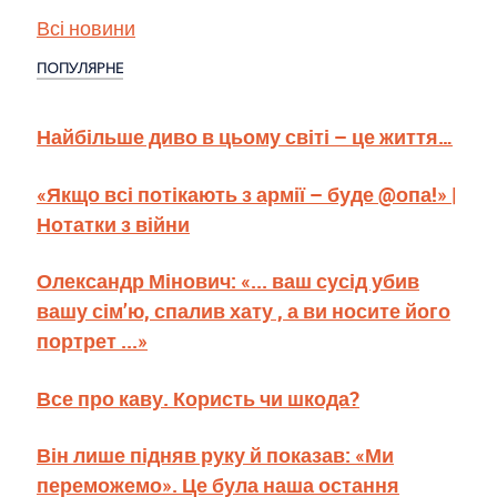
Всі новини
ПОПУЛЯРНЕ
Найбільше диво в цьому світі – це життя…
«Якщо всі потікають з армії – буде @опа!» |
Нотатки з війни
Олександр Мінович: «... ваш сусід убив
вашу сім’ю, спалив хату , а ви носите його
портрет ...»
Все про каву. Користь чи шкода?
Він лише підняв руку й показав: «Ми
переможемо». Це була наша остання