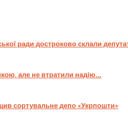
ської ради достроково склали депута
мкою, але не втратили надію...
ищив сортувальне депо «Укрпошти»