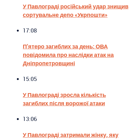
У Павлограді російський удар знищив
сортувальне депо «Укрпошти»
17:08
П’ятеро загиблих за день: ОВА
повідомила про наслідки атак на
Дніпропетровщині
15:05
У Павлограді зросла кількість
загиблих після ворожої атаки
13:06
У Павлограді затримали жінку, яку