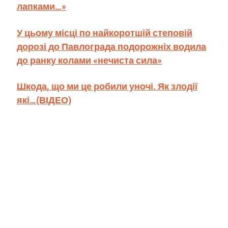
лапками…»
У цьому місці по найкоротшій степовій
дорозі до Павлограда подорожніх водила
до ранку колами «нечиста сила»
Шкода, що ми це робили уночі. Як злодії
які…(ВІДЕО)