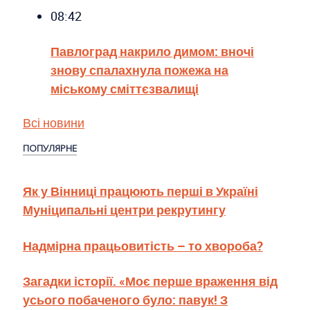
08:42
Павлоград накрило димом: вночі
знову спалахнула пожежа на
міському сміттєзвалищі
Всі новини
ПОПУЛЯРНЕ
Як у Вінниці працюють перші в Україні
Муніципальні центри рекрутингу
Надмірна працьовитість – то хвороба?
Загадки історії. «Моє перше враження від
усього побаченого було: павук! З