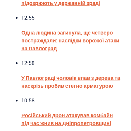
підозрюють у державній зраді
12:55
Одна людина загинула, ще четверо
постраждали: наслідки ворожої атаки
на Павлоград
12:58
У Павлограді чоловік впав з дерева та
наскрізь пробив стегно арматурою
10:58
Російський дрон атакував комбайн
під час жнив на Дніпропетровщині