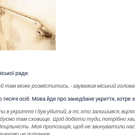
іської ради.
ей там може розміститись, - зауважив міський голов
 тисячі осіб. Мова йде про занедбане укриття, котре 
ти в укриття і був убитий, а ті, хто залишився, вціл
удуємо там сховище. Щоб добігти туди, потрібно хв
 є доцільність. Моя пропозиція, щоб не звинуватили на
рацюємо це питання.