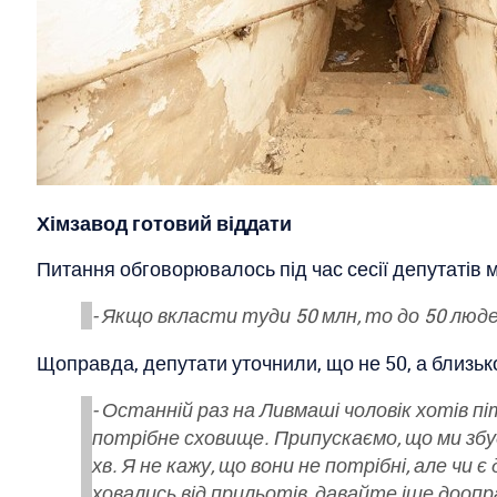
Хімзавод готовий віддати
Питання обговорювалось під час сесії депутатів м
- Якщо вкласти туди 50 млн, то до 50 люд
Щоправда, депутати уточнили, що не 50, а близько
- Останній раз на Ливмаші чоловік хотів пі
потрібне сховище. Припускаємо, що ми зб
хв. Я не кажу, що вони не потрібні, але чи
ховались від прильотів, давайте іще дооп