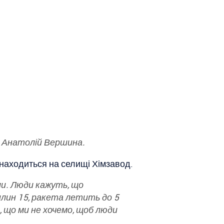
а Анатолій Вершина.
знаходиться на селищі Хімзавод.
іли. Люди кажуть, що
илин 15, ракета летить до 5
с, що ми не хочемо, щоб люди