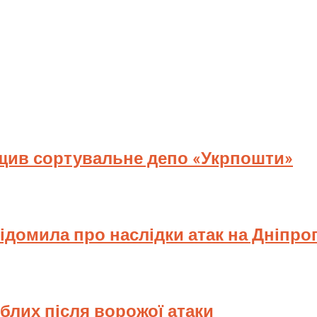
ищив сортувальне депо «Укрпошти»
відомила про наслідки атак на Дніпр
иблих після ворожої атаки