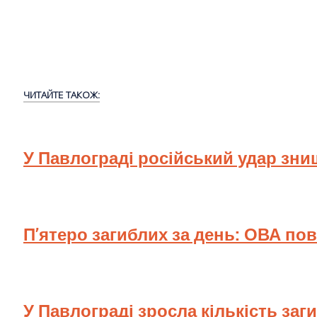
ЧИТАЙТЕ ТАКОЖ:
У Павлограді російський удар зн
П’ятеро загиблих за день: ОВА по
У Павлограді зросла кількість заг