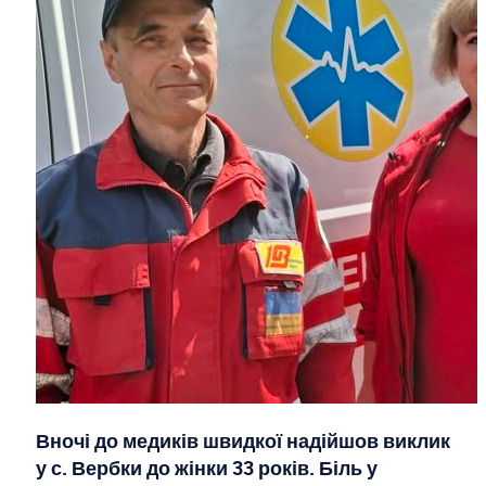
Вночі до медиків швидкої надійшов виклик
у с. Вербки до жінки 33 років. Біль у