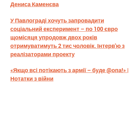
Дениса Каменєва
У Павлограді хочуть запровадити
соціальний експеримент – по 100 євро
щомісяця упродовж двох років
отримуватимуть 2 тис чоловік. Інтерв'ю з
реалізаторами проекту
«Якщо всі потікають з армії – буде @опа!» |
Нотатки з війни