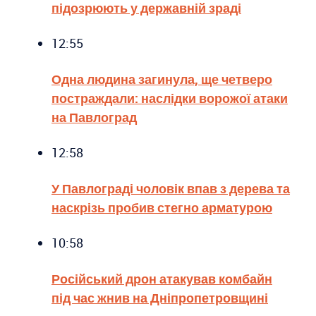
підозрюють у державній зраді
12:55
Одна людина загинула, ще четверо
постраждали: наслідки ворожої атаки
на Павлоград
12:58
У Павлограді чоловік впав з дерева та
наскрізь пробив стегно арматурою
10:58
Російський дрон атакував комбайн
під час жнив на Дніпропетровщині