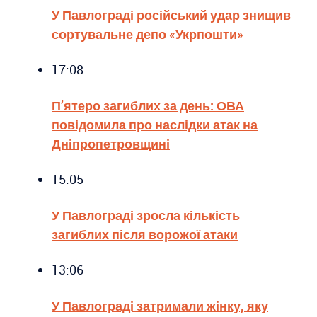
У Павлограді російський удар знищив
сортувальне депо «Укрпошти»
17:08
П’ятеро загиблих за день: ОВА
повідомила про наслідки атак на
Дніпропетровщині
15:05
У Павлограді зросла кількість
загиблих після ворожої атаки
13:06
У Павлограді затримали жінку, яку