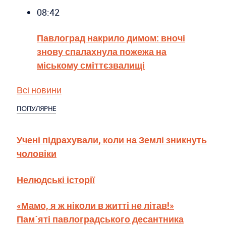
08:42
Павлоград накрило димом: вночі
знову спалахнула пожежа на
міському сміттєзвалищі
Всі новини
ПОПУЛЯРНЕ
Учені підрахували, коли на Землі зникнуть
чоловіки
Нелюдські історії
«Мамо, я ж ніколи в житті не літав!»
Пам`яті павлоградського десантника