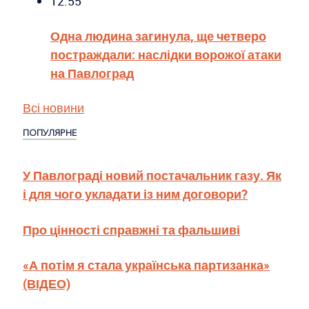
12:55
Одна людина загинула, ще четверо
постраждали: наслідки ворожої атаки
на Павлоград
Всі новини
ПОПУЛЯРНЕ
У Павлограді новий постачальник газу. Як
і для чого укладати із ним договори?
Про цінності справжні та фальшиві
«А потім я стала українська партизанка»
(ВІДЕО)