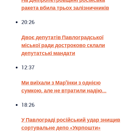
ракета вбила трьох залізничників
20:26
Двоє депутатів Павлоградської
міської ради достроково склали
депутатські мандати
12:37
Ми виїхали з Мар'їнки з однією
сумкою, але не втратили надію...
18:26
У Павлограді російський удар знищив
сортувальне депо «Укрпошти»