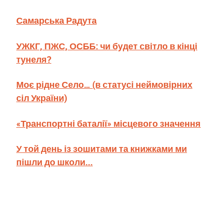
Самарська Радута
УЖКГ, ПЖС, ОСББ: чи будет світло в кінці
тунеля?
Моє рідне Село… (в статусі неймовірних
сіл України)
«Транспортні баталії» місцевого значення
У той день із зошитами та книжками ми
пішли до школи...