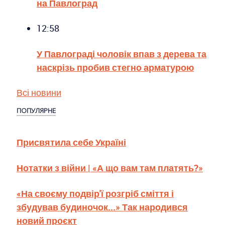
на Павлоград
12:58
У Павлограді чоловік впав з дерева та
наскрізь пробив стегно арматурою
Всі новини
ПОПУЛЯРНЕ
Присвятила себе Україні
Нотатки з війни | «А що вам там платять?»
«На своєму подвір'ї розгріб сміття і
збудував будиночок...» Так народився
новий проєкт