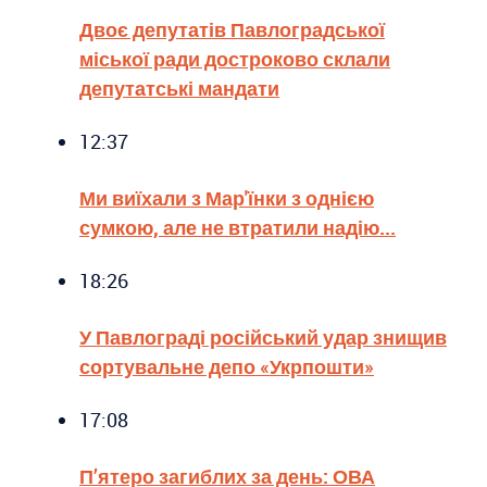
Двоє депутатів Павлоградської
міської ради достроково склали
депутатські мандати
12:37
Ми виїхали з Мар'їнки з однією
сумкою, але не втратили надію...
18:26
У Павлограді російський удар знищив
сортувальне депо «Укрпошти»
17:08
П’ятеро загиблих за день: ОВА