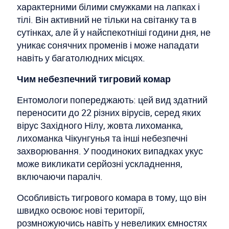
характерними білими смужками на лапках і
тілі. Він активний не тільки на світанку та в
сутінках, але й у найспекотніші години дня, не
уникає сонячних променів і може нападати
навіть у багатолюдних місцях.
Чим небезпечний тигровий комар
Ентомологи попереджають: цей вид здатний
переносити до 22 різних вірусів, серед яких
вірус Західного Нілу, жовта лихоманка,
лихоманка Чікунгунья та інші небезпечні
захворювання. У поодиноких випадках укус
може викликати серйозні ускладнення,
включаючи параліч.
Особливість тигрового комара в тому, що він
швидко освоює нові території,
розмножуючись навіть у невеликих ємностях