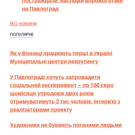
постраждали: наслідки ворожої атаки
на Павлоград
Всі новини
ПОПУЛЯРНЕ
Як у Вінниці працюють перші в Україні
Муніципальні центри рекрутингу
У Павлограді хочуть запровадити
соціальний експеримент – по 100 євро
щомісяця упродовж двох років
отримуватимуть 2 тис чоловік. Інтерв'ю з
реалізаторами проекту
Художники не бувають поганими людьми