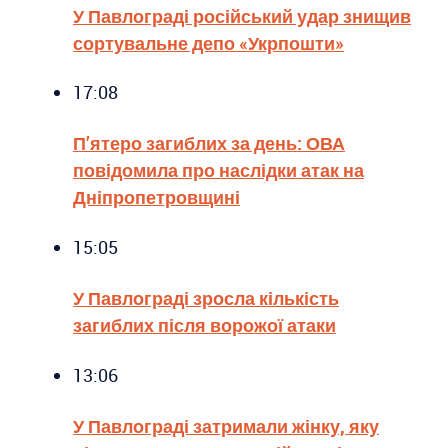
У Павлограді російський удар знищив
сортувальне депо «Укрпошти»
17:08
П’ятеро загиблих за день: ОВА
повідомила про наслідки атак на
Дніпропетровщині
15:05
У Павлограді зросла кількість
загиблих після ворожої атаки
13:06
У Павлограді затримали жінку, яку