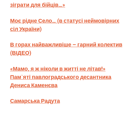
зіграти для бійців…»
Моє рідне Село… (в статусі неймовірних
сіл України)
В горах найважливіше – гарний колектив
(ВІДЕО)
«Мамо, я ж ніколи в житті не літав!»
Пам`яті павлоградського десантника
Дениса Каменєва
Самарська Радута