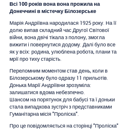
Всі 100 років вона вона прожила на
Донеччині в містечку Білозерське
Марія Андріївна народилася 1925 року. На її
долю випав складний час Другої Світової
війни, вона двічі тікала з полону, змогла
вижити і повернутися додому. Далі було все
як у всіх: родина, улюблена робота, плани та
мрії про тиху старість.
Переломним моментом став день, коли в
Білозерському було одразу 11 прильотів.
Донька Марії Андріївни зрозуміла:
залишатися вдома небезпечно.
Шансом на порятунок для бабусі та ї доньки
стала випадкова зустріч з представниками
Гуманітарна місія "Проліска".
Про це повідомляється на сторінці "Проліска"