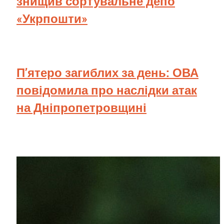
знищив сортувальне депо
«Укрпошти»
П’ятеро загиблих за день: ОВА
повідомила про наслідки атак
на Дніпропетровщині