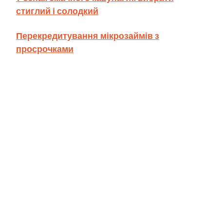
стиглий і солодкий
Перекредитування мікрозаймів з
просрочками