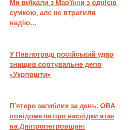
Ми виїхали з Мар'їнки з однією
сумкою, але не втратили
надію...
У Павлограді російський удар
знищив сортувальне депо
«Укрпошти»
П’ятеро загиблих за день: ОВА
повідомила про наслідки атак
на Дніпропетровщині