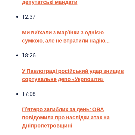
депутатські мандати
12:37
Ми виїхали з Мар'їнки з однією
сумкою, але не втратили надію...
18:26
У Павлограді російський удар знищив
сортувальне депо «Укрпошти»
17:08
П’ятеро загиблих за день: ОВА
повідомила про наслідки атак на
Дніпропетровщині