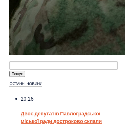
ОСТАННІ НОВИНИ
20:26
Двоє депутатів Павлоградської
міської ради достроково склали