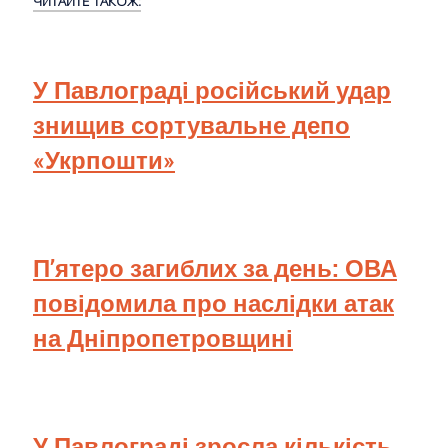
ЧИТАЙТЕ ТАКОЖ:
У Павлограді російський удар
знищив сортувальне депо
«Укрпошти»
П’ятеро загиблих за день: ОВА
повідомила про наслідки атак
на Дніпропетровщині
У Павлограді зросла кількість