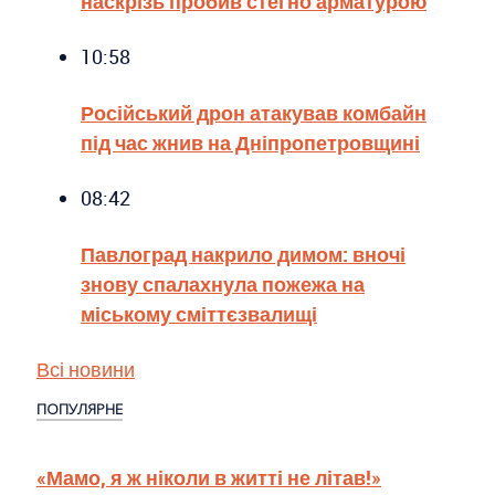
наскрізь пробив стегно арматурою
10:58
Російський дрон атакував комбайн
під час жнив на Дніпропетровщині
08:42
Павлоград накрило димом: вночі
знову спалахнула пожежа на
міському сміттєзвалищі
Всі новини
ПОПУЛЯРНЕ
«Мамо, я ж ніколи в житті не літав!»