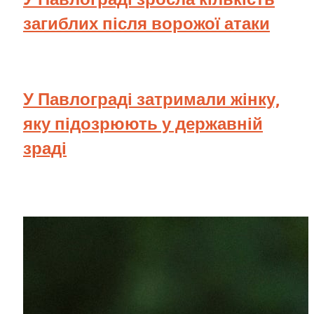
загиблих після ворожої атаки
У Павлограді затримали жінку,
яку підозрюють у державній
зраді