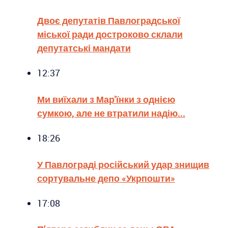
Двоє депутатів Павлоградської
міської ради достроково склали
депутатські мандати
12:37
Ми виїхали з Мар'їнки з однією
сумкою, але не втратили надію...
18:26
У Павлограді російський удар знищив
сортувальне депо «Укрпошти»
17:08