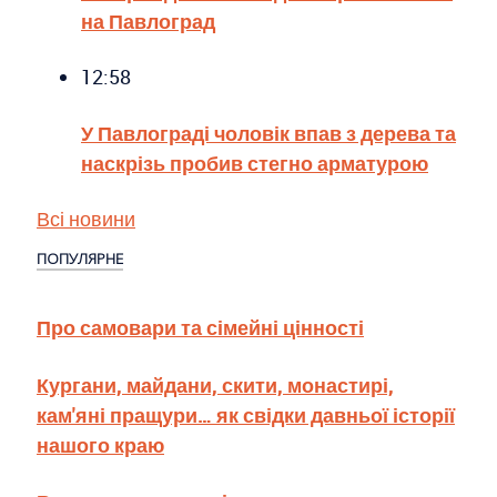
на Павлоград
12:58
У Павлограді чоловік впав з дерева та
наскрізь пробив стегно арматурою
Всі новини
ПОПУЛЯРНЕ
Про самовари та сімейні цінності
Кургани, майдани, скити, монастирі,
кам'яні пращури… як свідки давньої історії
нашого краю