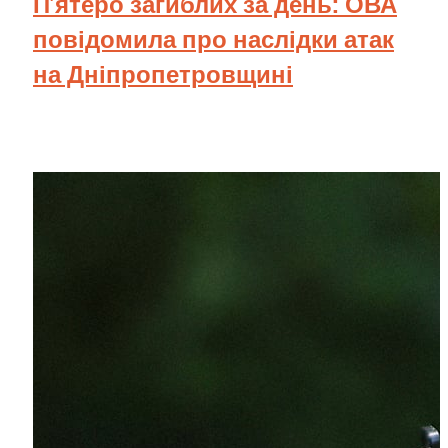
П’ятеро загиблих за день: ОВА
повідомила про наслідки атак
на Дніпропетровщині