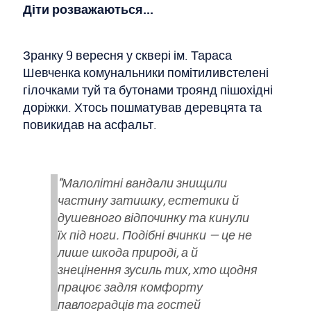
Діти розважаються...
Зранку 9 вересня у сквері ім. Тараса
Шевченка комунальники помітиливстелені
гілочками туй та бутонами троянд пішохідні
доріжки. Хтось пошматував деревцята та
повикидав на асфальт.
"Малолітні вандали знищили
частину затишку, естетики й
душевного відпочинку та кинули
їх під ноги. Подібні вчинки — це не
лише шкода природі, а й
знецінення зусиль тих, хто щодня
працює задля комфорту
павлоградців та гостей