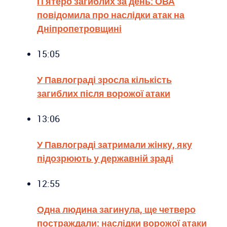
П’ятеро загиблих за день: ОВА
повідомила про наслідки атак на
Дніпропетровщині
15:05
У Павлограді зросла кількість
загиблих після ворожої атаки
13:06
У Павлограді затримали жінку, яку
підозрюють у державній зраді
12:55
Одна людина загинула, ще четверо
постраждали: наслідки ворожої атаки