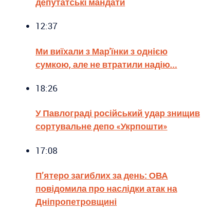
депутатські мандати
12:37
Ми виїхали з Мар'їнки з однією
сумкою, але не втратили надію...
18:26
У Павлограді російський удар знищив
сортувальне депо «Укрпошти»
17:08
П’ятеро загиблих за день: ОВА
повідомила про наслідки атак на
Дніпропетровщині