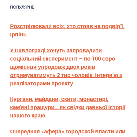
ПОПУЛЯРНЕ
Розстрілювали всіх, хто стояв на подвір’ї.
Ірпінь
У Павлограді хочуть запровадити
соціальний експеримент – по 100 євро
щомісяця упродовж двох років
отримуватимуть 2 тис чоловік. Інтерв'ю з
реалізаторами проекту
Кургани, майдани, скити, монастирі,
кам'яні пращури… як свідки давньої історії
нашого краю
Очередная «афера» городской власти или