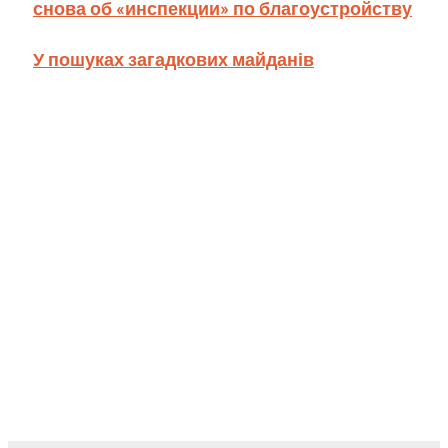
снова об «инспекции» по благоустройству
У пошуках загадкових майданів