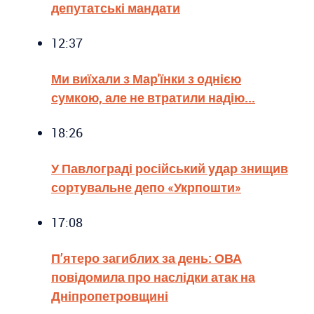
депутатські мандати
12:37
Ми виїхали з Мар'їнки з однією
сумкою, але не втратили надію...
18:26
У Павлограді російський удар знищив
сортувальне депо «Укрпошти»
17:08
П’ятеро загиблих за день: ОВА
повідомила про наслідки атак на
Дніпропетровщині