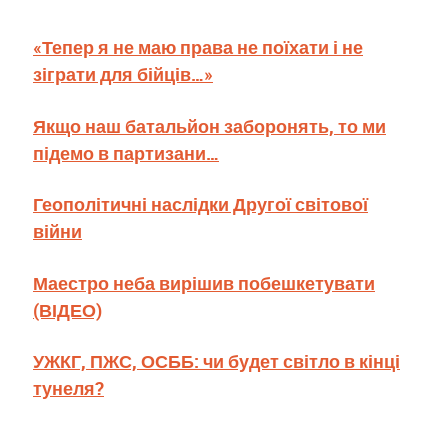
«Тепер я не маю права не поїхати і не
зіграти для бійців…»
Якщо наш батальйон заборонять, то ми
підемо в партизани…
Геополітичні наслідки Другої світової
війни
Маестро неба вирішив побешкетувати
(ВІДЕО)
УЖКГ, ПЖС, ОСББ: чи будет світло в кінці
тунеля?