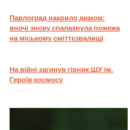
Павлоград накрило димом:
вночі знову спалахнула пожежа
на міському сміттєзвалищі
На війні загинув гірник ШУ ім.
Героїв космосу