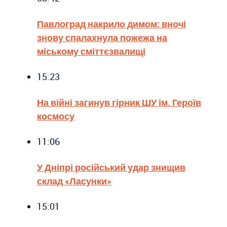
Павлоград накрило димом: вночі
знову спалахнула пожежа на
міському сміттєзвалищі
15:23
На війні загинув гірник ШУ ім. Героїв
космосу
11:06
У Дніпрі російський удар знищив
склад «Ласунки»
15:01