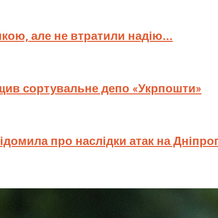
мкою, але не втратили надію...
ищив сортувальне депо «Укрпошти»
відомила про наслідки атак на Дніпр