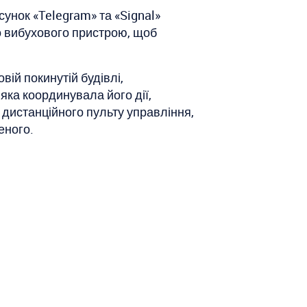
сунок «Telegram» та «Signal»
го вибухового пристрою, щоб
вій покинутій будівлі,
яка координувала його дії,
м дистанційного пульту управління,
еного.