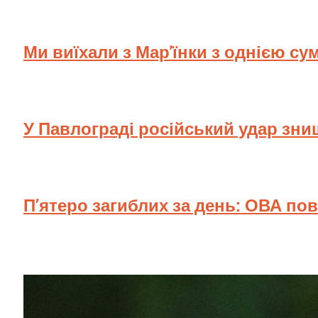
Ми виїхали з Мар'їнки з однією су
У Павлограді російський удар зн
П’ятеро загиблих за день: ОВА по