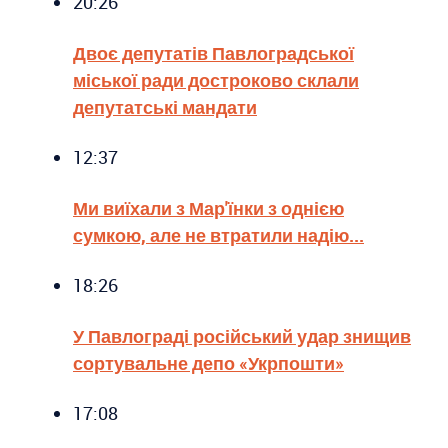
20:26
Двоє депутатів Павлоградської
міської ради достроково склали
депутатські мандати
12:37
Ми виїхали з Мар'їнки з однією
сумкою, але не втратили надію...
18:26
У Павлограді російський удар знищив
сортувальне депо «Укрпошти»
17:08