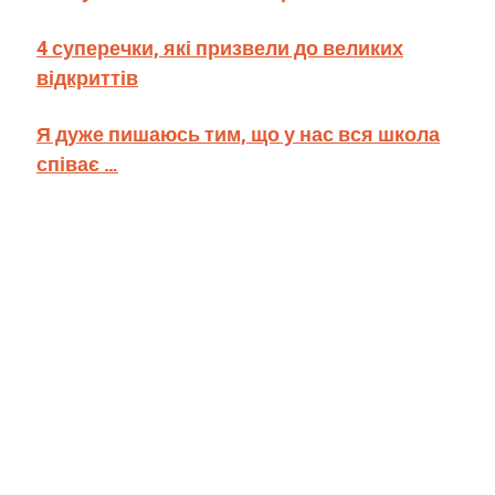
4 суперечки, які призвели до великих
відкриттів
Я дуже пишаюсь тим, що у нас вся школа
співає …