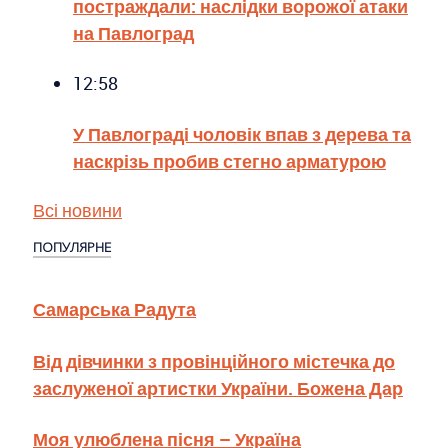
постраждали: наслідки ворожої атаки
на Павлоград
12:58
У Павлограді чоловік впав з дерева та
наскрізь пробив стегно арматурою
Всі новини
ПОПУЛЯРНЕ
Самарська Радута
Від дівчинки з провінційного містечка до
заслуженої артистки України. Божена Дар
Моя улюблена пісня – Україна