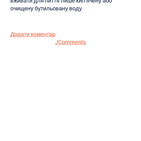
вживати для пиття лише кип’ячену або
очищену бутильовану воду.
Додати коментар
JComments