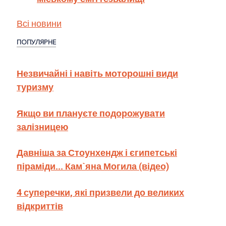
Всі новини
ПОПУЛЯРНЕ
Незвичайні і навіть моторошні види
туризму
Якщо ви плануєте подорожувати
залізницею
Давніша за Стоунхендж і єгипетські
піраміди... Кам`яна Могила (відео)
4 суперечки, які призвели до великих
відкриттів