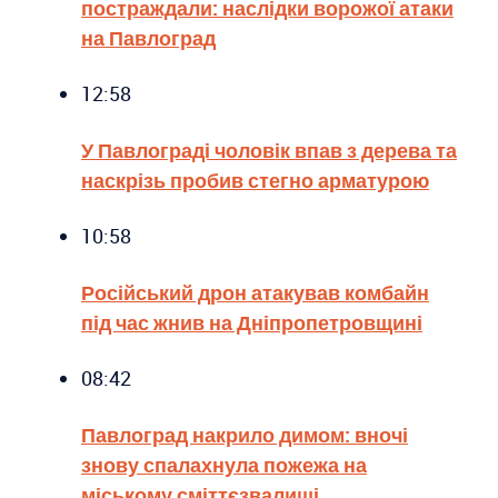
постраждали: наслідки ворожої атаки
на Павлоград
12:58
У Павлограді чоловік впав з дерева та
наскрізь пробив стегно арматурою
10:58
Російський дрон атакував комбайн
під час жнив на Дніпропетровщині
08:42
Павлоград накрило димом: вночі
знову спалахнула пожежа на
міському сміттєзвалищі