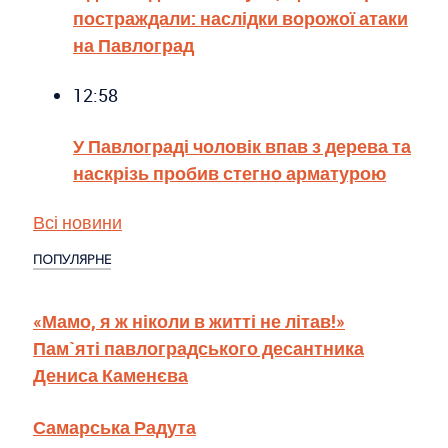
постраждали: наслідки ворожої атаки
на Павлоград
12:58
У Павлограді чоловік впав з дерева та
наскрізь пробив стегно арматурою
Всі новини
ПОПУЛЯРНЕ
«Мамо, я ж ніколи в житті не літав!»
Пам`яті павлоградського десантника
Дениса Каменєва
Самарська Радута