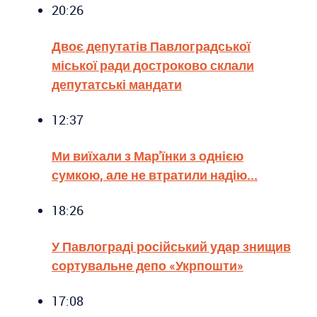
20:26
Двоє депутатів Павлоградської
міської ради достроково склали
депутатські мандати
12:37
Ми виїхали з Мар'їнки з однією
сумкою, але не втратили надію...
18:26
У Павлограді російський удар знищив
сортувальне депо «Укрпошти»
17:08