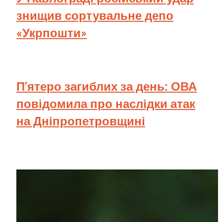
знищив сортувальне депо
«Укрпошти»
П’ятеро загиблих за день: ОВА
повідомила про наслідки атак
на Дніпропетровщині