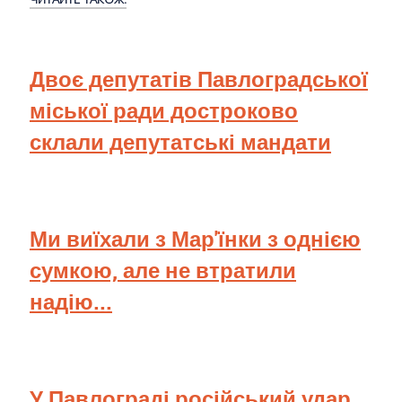
Двоє депутатів Павлоградської
міської ради достроково
склали депутатські мандати
Ми виїхали з Мар'їнки з однією
сумкою, але не втратили
надію...
У Павлограді російський удар