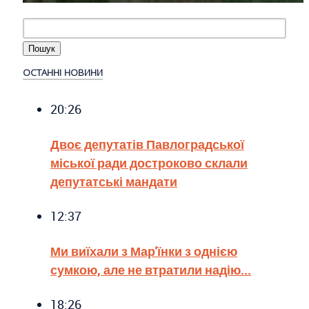
ОСТАННІ НОВИНИ
20:26
Двоє депутатів Павлоградської
міської ради достроково склали
депутатські мандати
12:37
Ми виїхали з Мар'їнки з однією
сумкою, але не втратили надію...
18:26