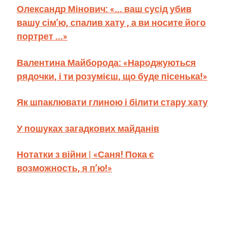
Олександр Мінович: «... ваш сусід убив
вашу сім’ю, спалив хату , а ви носите його
портрет ...»
Валентина Майборода: «Народжуються
рядочки, і ти розумієш, що буде пісенька!»
Як шпаклювати глиною і білити стару хату
У пошуках загадкових майданів
Нотатки з війни | «Саня! Пока є
возможность, я п’ю!»