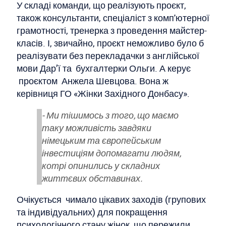
У складі команди, що реалізують проєкт,
також консультанти, спеціаліст з комп'ютерної
грамотності, тренерка з проведення майстер-
класів. І, звичайно, проєкт неможливо було б
реалізувати без перекладачки з англійської
мови Дар’ї та бухгалтерки Ольги. А керує
проєктом Анжела Шевцова. Вона ж
керівниця ГО «Жінки Західного Донбасу».
- Ми тішимось з того, що маємо
таку можливість завдяки
німецьким та європейським
інвестиціям допомагати людям,
котрі опинились у складних
життєвих обставинах.
Очікується чимало цікавих заходів (групових
та індивідуальних) для покращення
психологічного стану жінок, що пережили