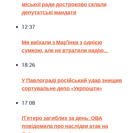
міської ради достроково склали
депутатські мандати
12:37
Ми виїхали з Мар'їнки з однією
сумкою, але не втратили надію...
18:26
У Павлограді російський удар знищив
сортувальне депо «Укрпошти»
17:08
П’ятеро загиблих за день: ОВА
повідомила про наслідки атак на