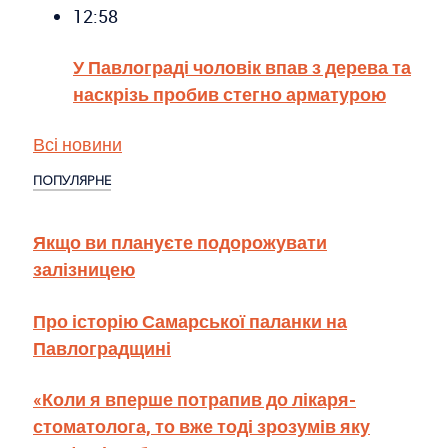
12:58
У Павлограді чоловік впав з дерева та
наскрізь пробив стегно арматурою
Всі новини
ПОПУЛЯРНЕ
Якщо ви плануєте подорожувати
залізницею
Про історію Самарської паланки на
Павлоградщині
«Коли я вперше потрапив до лікаря-
стоматолога, то вже тоді зрозумів яку