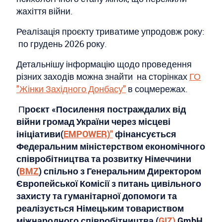
жахіття війни.
Реалізація проєкту триватиме упродовж року:
по грудень 2026 року.
Детальнішу інформацію щодо проведення
різних заходів можна знайти на сторінках
ГО
"Жінки Західного Донбасу"
в соцмережах.
П
роєкт «Посилення постраждалих від
війни громад України через місцеві
ініціативи(
EMPOWER)"
фінансується
Федеральним міністерством економічного
співробітництва та розвитку Німеччини
(
BMZ
) спільно з Генеральним Директором
Європейської Комісії з питань цивільного
захисту та гуманітарної допомоги та
реалізується Німецьким товариством
міжнародного співробітництва (
GIZ)
GmbH.