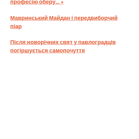
професію оберу… »
Мавринський Майдан і передвиборчий
піар
Після новорічних свят у павлоградців
погіршується самопочуття