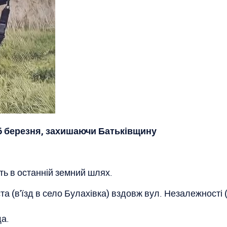
 6 березня, захишаючи Батьківщину
ть в останній земний шлях.
а (в'їзд в село Булахівка) вздовж вул. Незалежності 
а.