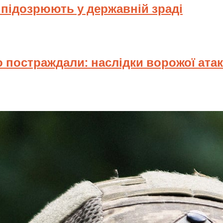
у підозрюють у державній зраді
 постраждали: наслідки ворожої ата