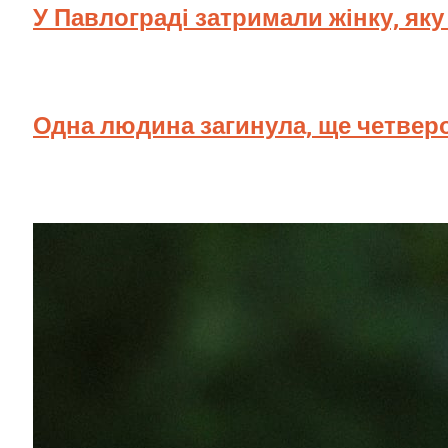
У Павлограді затримали жінку, як
Одна людина загинула, ще четверо