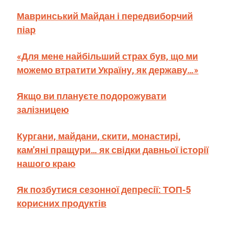
Мавринський Майдан і передвиборчий
піар
«Для мене найбільший страх був, що ми
можемо втратити Україну, як державу…»
Якщо ви плануєте подорожувати
залізницею
Кургани, майдани, скити, монастирі,
кам'яні пращури… як свідки давньої історії
нашого краю
Як позбутися сезонної депресії: ТОП-5
корисних продуктів