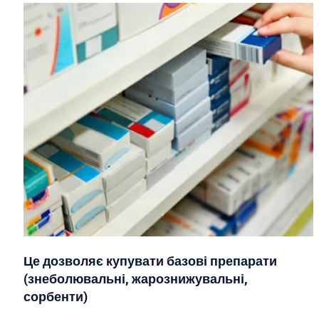
Це дозволяє купувати базові препарати
(знеболювальні, жарознижувальні,
сорбенти)