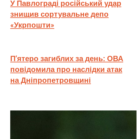
У Павлограді російський удар
знищив сортувальне депо
«Укрпошти»
П’ятеро загиблих за день: ОВА
повідомила про наслідки атак
на Дніпропетровщині