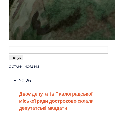
ОСТАННІ НОВИНИ
20:26
Двоє депутатів Павлоградської
міської ради достроково склали
депутатські мандати