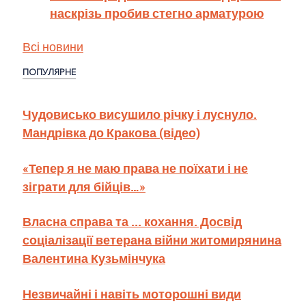
наскрізь пробив стегно арматурою
Всі новини
ПОПУЛЯРНЕ
Чудовисько висушило річку і луснуло.
Мандрівка до Кракова (відео)
«Тепер я не маю права не поїхати і не
зіграти для бійців…»
Власна справа та ... кохання. Досвід
соціалізації ветерана війни житомирянина
Валентина Кузьмінчука
Незвичайні і навіть моторошні види