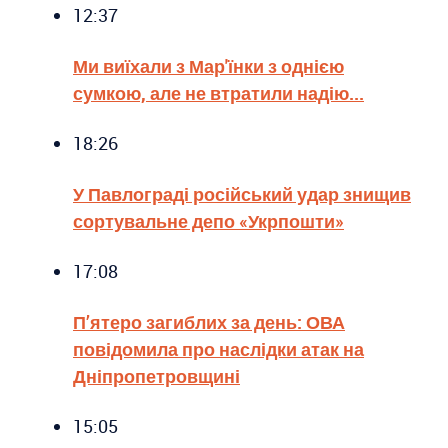
12:37
Ми виїхали з Мар'їнки з однією
сумкою, але не втратили надію...
18:26
У Павлограді російський удар знищив
сортувальне депо «Укрпошти»
17:08
П’ятеро загиблих за день: ОВА
повідомила про наслідки атак на
Дніпропетровщині
15:05