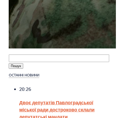
ОСТАННІ НОВИНИ
20:26
Двоє депутатів Павлоградської
міської ради достроково склали
депутатські мандати