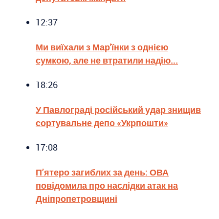
12:37
Ми виїхали з Мар'їнки з однією
сумкою, але не втратили надію...
18:26
У Павлограді російський удар знищив
сортувальне депо «Укрпошти»
17:08
П’ятеро загиблих за день: ОВА
повідомила про наслідки атак на
Дніпропетровщині