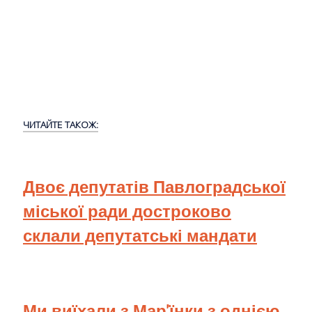
ЧИТАЙТЕ ТАКОЖ:
Двоє депутатів Павлоградської
міської ради достроково
склали депутатські мандати
Ми виїхали з Мар'їнки з однією