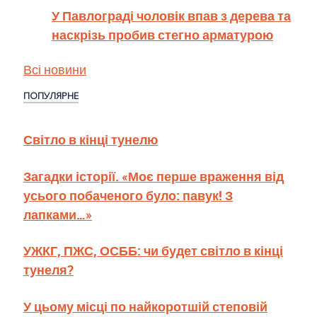
У Павлограді чоловік впав з дерева та
наскрізь пробив стегно арматурою
Всі новини
ПОПУЛЯРНЕ
Світло в кінці тунелю
Загадки історії. «Моє перше враження від
усього побаченого було: павук! З
лапками…»
УЖКГ, ПЖС, ОСББ: чи будет світло в кінці
тунеля?
У цьому місці по найкоротшій степовій