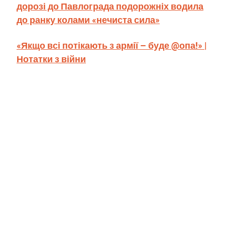
дорозі до Павлограда подорожніх водила
до ранку колами «нечиста сила»
«Якщо всі потікають з армії – буде @опа!» |
Нотатки з війни