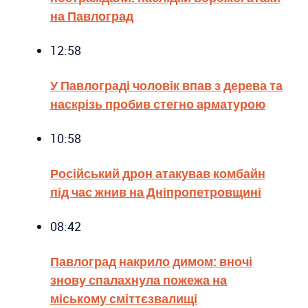
на Павлоград
12:58
У Павлограді чоловік впав з дерева та
наскрізь пробив стегно арматурою
10:58
Російський дрон атакував комбайн
під час жнив на Дніпропетровщині
08:42
Павлоград накрило димом: вночі
знову спалахнула пожежа на
міському сміттєзвалищі