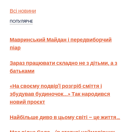
Всі новини
ПОПУЛЯРНЕ
Мавринський Майдан і передвиборчий
піар
Зараз працювати складно не з дітьми, а з
батьками
«На своєму подвір'ї розгріб сміття і
збудував будиночок...» Так народився
новий проєкт
Найбільше диво в цьому світі – це життя…
Моє рідне Село… (в статусі неймовірних